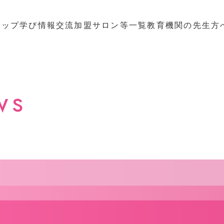
トップ
学び
情報
交流
加盟サロン等一覧
教育機関の先生方
ws