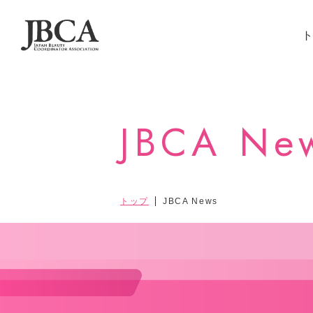
JBCA Ne
トップ
JBCA News